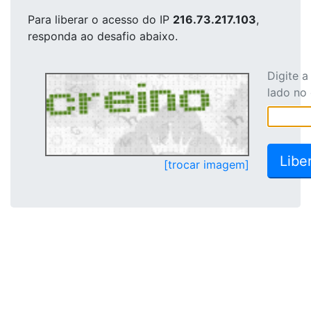
Para liberar o acesso
do IP
216.73.217.103
,
responda ao desafio abaixo.
Digite 
lado no
[trocar imagem]