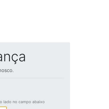
ança
nosco.
ao lado no campo abaixo