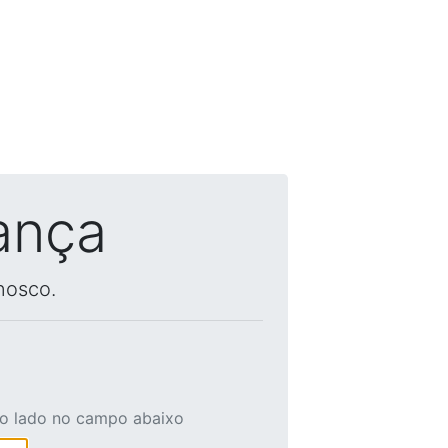
ança
nosco.
ao lado no campo abaixo