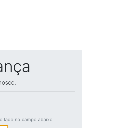
ança
nosco.
ao lado no campo abaixo